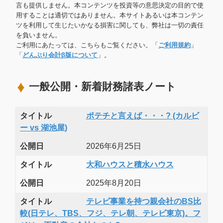
言も提供しません。本コンテンツを投資等の意思決定の目的で使
用することは適切ではありません。本サイトあるいは本コンテン
ツを利用して生じたいかなる損害に関しても、弊社は一切の責任
を負いません。
ご利用にあたっては、こちらもご覧ください。「
ご利用規約
」
「
どんぶり会計β版について
」。
一般公開・新着財務諸表ノート
タイトル
ポテチと言えば・・・? (カルビ
ー vs 湖池屋)
公開日
2026年6月25日
タイトル
大和ハウスと積水ハウス
公開日
2025年8月20日
タイトル
テレビ事業を持つ親会社のBS比
較(日テレ、TBS、フジ、テレ朝、テレビ東京)。フ