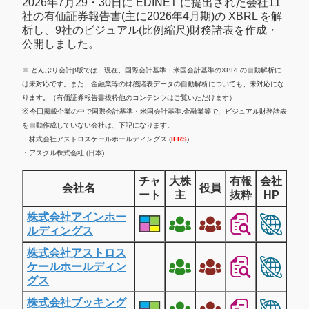
2026年7月29・30日に EDINET に提出された会社11
社の有価証券報告書(主に2026年4月期)の XBRL を解
析し、9社のビジュアル(比例縮尺)財務諸表を作成・
公開しました。
※ どんぶり会計β版では、現在、国際会計基準・米国会計基準のXBRLの自動解析に
は未対応です。また、金融業等の財務諸表データの自動解析についても、未対応にな
ります。（有価証券報告書抜粋他のコンテンツはご覧いただけます）
※ 今回掲載企業の中で国際会計基準・米国会計基準,金融業等で、ビジュアル財務諸表
を自動作成していない会社は、下記になります。
・株式会社アストロスケールホールディングス (
IFRS
)
・アスクル株式会社 (日本)
チャ
大株
有報
会社
会社名
役員
ート
主
抜粋
HP
株式会社アインホー
ルディングス
株式会社アストロス
ケールホールディン
グス
株式会社ブッキング