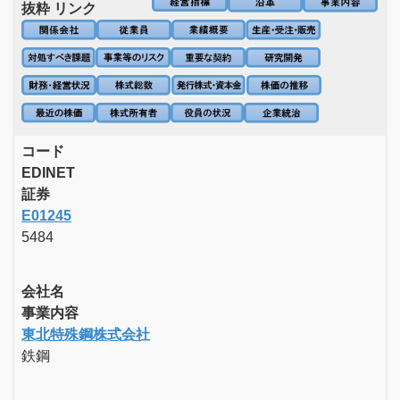
抜粋 リンク
コード
EDINET
証券
E01245
5484
会社名
事業内容
東北特殊鋼株式会社
鉄鋼