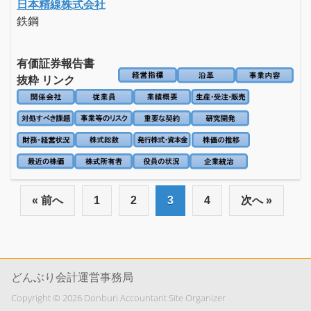
日本精線株式会社
鉄鋼
有価証券報告書
抜粋 リンク
« 前へ
1
2
3
4
次へ »
どんぶり会計運営事務局
Copyright © 2026 Donburi Accountant Site Organizer