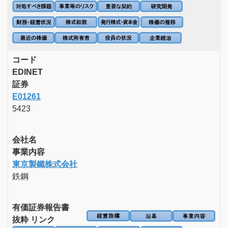
コード
EDINET
証券
E01261
5423
会社名
事業内容
東京製鐵株式会社
鉄鋼
有価証券報告書
抜粋 リンク